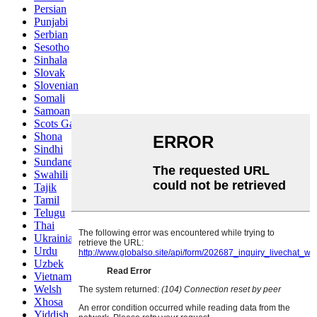
Persian
Punjabi
Serbian
Sesotho
Sinhala
Slovak
Slovenian
Somali
Samoan
Scots Gaelic
Shona
Sindhi
Sundanese
Swahili
Tajik
Tamil
Telugu
Thai
Ukrainian
Urdu
Uzbek
Vietnamese
Welsh
Xhosa
Yiddish