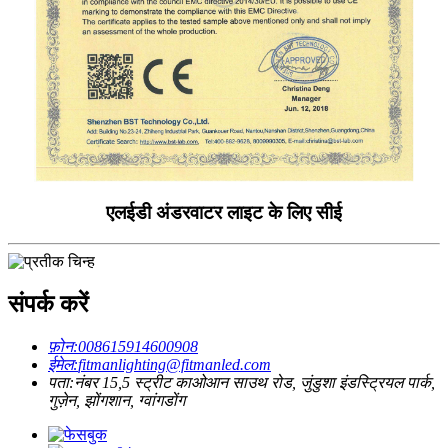
एलईडी अंडरवाटर लाइट के लिए सीई
संपर्क करें
फ़ोन:
008615914600908
ईमेल:
fitmanlighting@fitmanled.com
पता:
नंबर 15,5 स्ट्रीट काओआन साउथ रोड, जुंडुशा इंडस्ट्रियल पार्क,
गुज़ेन, झोंगशान, ग्वांगडोंग