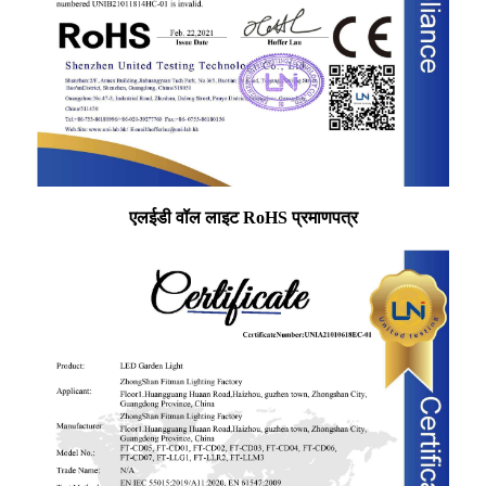
एलईडी वॉल लाइट RoHS प्रमाणपत्र