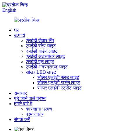
English
घर
उत्पादों
एलईडी दीवार लैंप
एलईडी स्टेप लाइट
एलईडी गार्डन लाइट
एलईडी अंडरवाटर लाइट
एलईडी पूल लाइट
एलईडी अंडरग्राउंड लाइट
सोलर LED लाइट
सोलर एलईडी फ्लड लाइट
सोलर एलईडी गार्डन लाइट
सोलर एलईडी स्ट्रीट लाइट
समाचार
पूछे जाने वाले प्रश्न
हमारे बारे में
कारखाना भ्रमण
प्रमाणपत्र
संपर्क करें