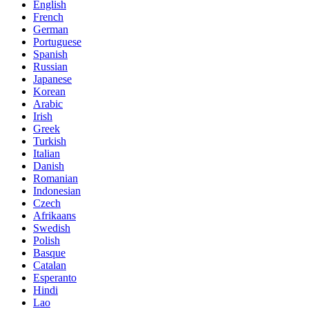
English
French
German
Portuguese
Spanish
Russian
Japanese
Korean
Arabic
Irish
Greek
Turkish
Italian
Danish
Romanian
Indonesian
Czech
Afrikaans
Swedish
Polish
Basque
Catalan
Esperanto
Hindi
Lao