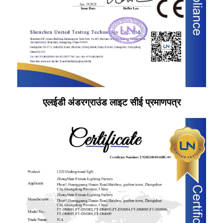
एलईडी अंडरग्राउंड लाइट सीई प्रमाणपत्र