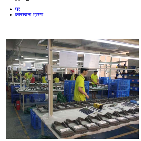
घर
कारखाना भ्रमण