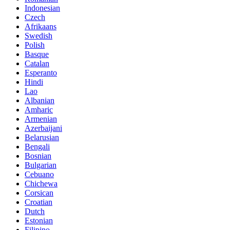
Indonesian
Czech
Afrikaans
Swedish
Polish
Basque
Catalan
Esperanto
Hindi
Lao
Albanian
Amharic
Armenian
Azerbaijani
Belarusian
Bengali
Bosnian
Bulgarian
Cebuano
Chichewa
Corsican
Croatian
Dutch
Estonian
Filipino