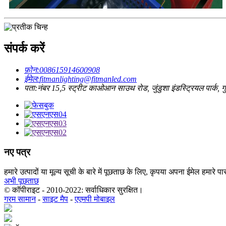
संपर्क करें
फ़ोन:
008615914600908
ईमेल:
fitmanlighting@fitmanled.com
पता:
नंबर 15,5 स्ट्रीट काओआन साउथ रोड, जुंडुशा इंडस्ट्रियल पार्क, गुज़
नए पत्र
हमारे उत्पादों या मूल्य सूची के बारे में पूछताछ के लिए, कृपया अपना ईमेल हमारे प
अभी पूछताछ
© कॉपीराइट - 2010-2022: सर्वाधिकार सुरक्षित।
गरम सामान
-
साइट मैप
-
एएमपी मोबाइल