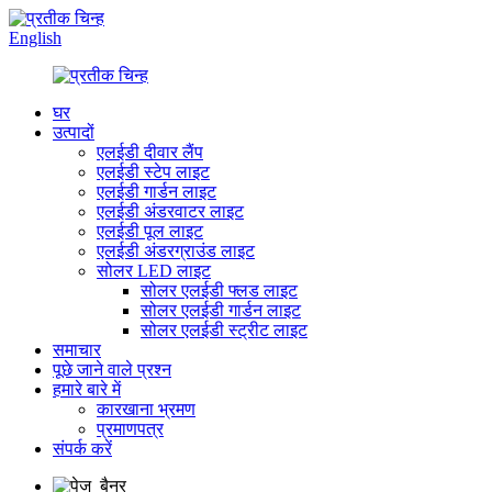
English
घर
उत्पादों
एलईडी दीवार लैंप
एलईडी स्टेप लाइट
एलईडी गार्डन लाइट
एलईडी अंडरवाटर लाइट
एलईडी पूल लाइट
एलईडी अंडरग्राउंड लाइट
सोलर LED लाइट
सोलर एलईडी फ्लड लाइट
सोलर एलईडी गार्डन लाइट
सोलर एलईडी स्ट्रीट लाइट
समाचार
पूछे जाने वाले प्रश्न
हमारे बारे में
कारखाना भ्रमण
प्रमाणपत्र
संपर्क करें