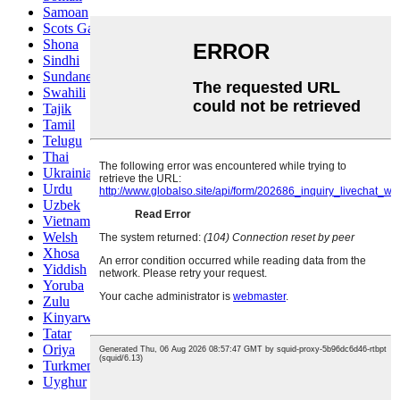
Samoan
Scots Gaelic
Shona
Sindhi
Sundanese
Swahili
Tajik
Tamil
Telugu
Thai
Ukrainian
Urdu
Uzbek
Vietnamese
Welsh
Xhosa
Yiddish
Yoruba
Zulu
Kinyarwanda
Tatar
Oriya
Turkmen
Uyghur