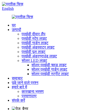
English
घर
उत्पादों
एलईडी दीवार लैंप
एलईडी स्टेप लाइट
एलईडी गार्डन लाइट
एलईडी अंडरवाटर लाइट
एलईडी पूल लाइट
एलईडी अंडरग्राउंड लाइट
सोलर LED लाइट
सोलर एलईडी फ्लड लाइट
सोलर एलईडी गार्डन लाइट
सोलर एलईडी स्ट्रीट लाइट
समाचार
पूछे जाने वाले प्रश्न
हमारे बारे में
कारखाना भ्रमण
प्रमाणपत्र
संपर्क करें