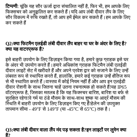
टिप्पणी
: चूंकि यह सौर ऊर्जा द्वारा संचालित नहीं है, फिर भी, हम आपके लिए
फिक्सचर को अनुकूलित कर सकते हैं।यदि आप लंबी दीवार लैंप के लिए
सौर विकल्प में रुचि रखते हैं, तो आप हमें ईमेल कर सकते हैं।हम आपके लिए
कर सकते हैं
Q2:
क्या फिटमैन एलईडी लंबी दीवार लैंप बाहर या घर के अंदर के लिए है?
क्या यह वाटरप्रूफ है?
इसे बाहरी उपयोग के लिए डिज़ाइन किया गया है, हमारे कुछ ग्राहक इसे घर
के अंदर भी उपयोग करते हैं।हमारे अधिकांश ग्राहक फिटमैन लंबी एलईडी
दीवार लाइटें सेट में खरीदते हैं और अपने प्रवेश द्वार को सजाने के लिए उन्हें
लंबवत रूप से स्थापित करते हैं, हालांकि, हमारे कई ग्राहक उन्हें क्षैतिज रूप
से भी स्थापित करते हैं।वास्तव में कोई नियम नहीं हैं और आप इन एलईडी
दीवार रोशनी के साथ जितना चाहें उतना रचनात्मक हो सकते हैं!यह IP65
वॉटरप्रूफ है, जिसका मतलब है कि यह फिक्स्चर बारिश, बारिश या बर्फ से
सुरक्षित रहेगा!वे गर्म या ठंडे मौसम के साथ-साथ शुष्क या आर्द्र मौसम की
स्थिति में बाहरी उपयोग के लिए डिज़ाइन किए गए हैं!हेलेन की उपयुक्त
तापमान सीमा - 49°F से 149°F (या -45°C से 65°C) तक है।
Q3:
क्या लंबी दीवार वाला लैंप मंद पड़ सकता है?इन लाइटों पर लुमेन क्या
है?