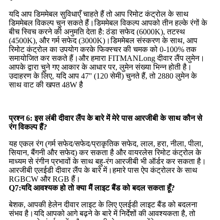
यदि आप डिममेबल सुविधाएँ चाहते हैं तो आप रिमोट कंट्रोल के साथ
डिममेबल विकल्प चुन सकते हैं।डिममेबल विकल्प आपको तीन हल्के रंगों के
बीच स्विच करने की अनुमति देता है: ठंडा सफेद (6000K), तटस्थ
(4500K), और गर्म सफेद (3000K)।डिममेबल संस्करण के साथ, आप
रिमोट कंट्रोल का उपयोग करके फिक्स्चर की चमक को 0-100% तक
समायोजित कर सकते हैं।और हमारा FITMANLong दीवार लैंप लुमेन।
आपके द्वारा चुने गए आकार के आधार पर, लुमेन संख्या भिन्न होती है।
उदाहरण के लिए, यदि आप 47'' (120 सेमी) चुनते हैं, तो 2880 लुमेन के
साथ वाट की खपत 48W है
प्रश्न 6: इस लंबी दीवार लैंप के बारे में मेरे पास आरजीबी के साथ कौन से
रंग विकल्प हैं?
यह एकल रंग (गर्म सफेद/सफेद/प्राकृतिक सफेद, लाल, हरा, नीला, पीला,
सियान, बैंगनी और सफेद) कर सकता है और वायरलेस रिमोट कंट्रोल के
माध्यम से रंगीन प्रभावों के साथ बहु-रंग आरजीबी भी ऑर्डर कर सकता है।
आरजीबी एलईडी दीवार लैंप के बारे में।हमारे पास ऐप कंट्रोलर के साथ
RGBCW और RGB हैं।
Q7:
यदि आवश्यक हो तो क्या मैं लाइट बैंड को बदल सकता हूँ?
बेशक, आपकी हेलेन दीवार लाइट के लिए एलईडी लाइट बैंड को बदलना
संभव है।यदि आपको आगे बढ़ने के बारे में निर्देशों की आवश्यकता है, तो