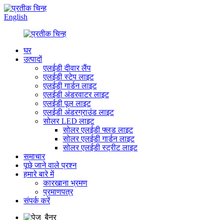
English
घर
उत्पादों
एलईडी दीवार लैंप
एलईडी स्टेप लाइट
एलईडी गार्डन लाइट
एलईडी अंडरवाटर लाइट
एलईडी पूल लाइट
एलईडी अंडरग्राउंड लाइट
सोलर LED लाइट
सोलर एलईडी फ्लड लाइट
सोलर एलईडी गार्डन लाइट
सोलर एलईडी स्ट्रीट लाइट
समाचार
पूछे जाने वाले प्रश्न
हमारे बारे में
कारखाना भ्रमण
प्रमाणपत्र
संपर्क करें