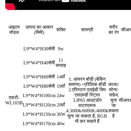
आइटम
उत्पाद का आकार
शरीर
शक्ति
सामग्री
सीआ
मॉडल
(मिमी)
का रंग
L9*W4*H30सेमी
9w
11
L9*W4*H40सेमी
सप्ताह
L9*W4*H60सेमी
14वाँ
1. आयरन बॉडी (बेकिंग
समाप्त) +एरिलिक बॉडी
काला/
L9*W4*H80सेमी
19वाँ
2.एपिस्टार एलईडी चिप
सोना/
एसएमडी स्ट्रिप
सफ़ेद
L9*W4*H100cm
24w
एफटी-
3.IP65 आउटडोर
चुना
सीआर
WL103B
L9*W4*H120cm
29वाँ
वाटरप्रूफ
जा
4.3000k/6000K/4000k
सकता
L9*W4*H150cm
36W
चुना जा सकता है, RGB
है
भी कर सकते हैं
L9*W4*H170cm
40w